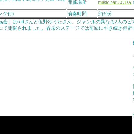
開催場所
music bar CODA
リンク付)
演奏時間
約30分
協会」はsoilさんと但野ゆうたさん、ジャンルの異なる2人の
 CODAにて開催されました。香栄のステージでは前回に引き続き