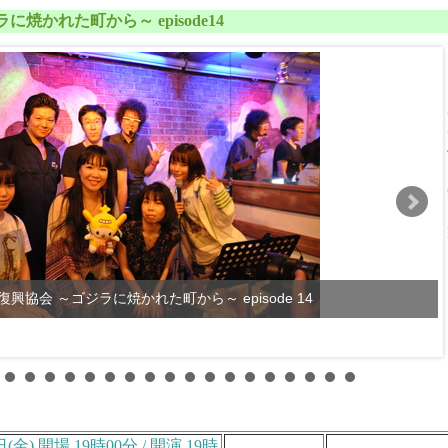
焼かれた町から～ episode
14
興協会 ～ゴジラに焼かれた町から～ episode 14
日(金) 開場 19時00分 / 開演 19時