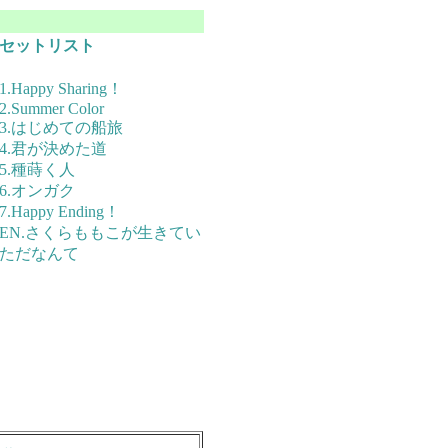
セットリスト
1.Happy Sharing！
2.Summer Color
3.はじめての船旅
4.君が決めた道
5.種蒔く人
6.オンガク
7.Happy Ending！
EN.さくらももこが生きてい
ただなんて
14回目の「大田区蒲田復興協会」は蒲田西口のmusic bar CO