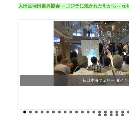
大田区蒲田復興協会 ～ゴジラに焼かれた町から～ episo
新日本海フェリー ダイジ