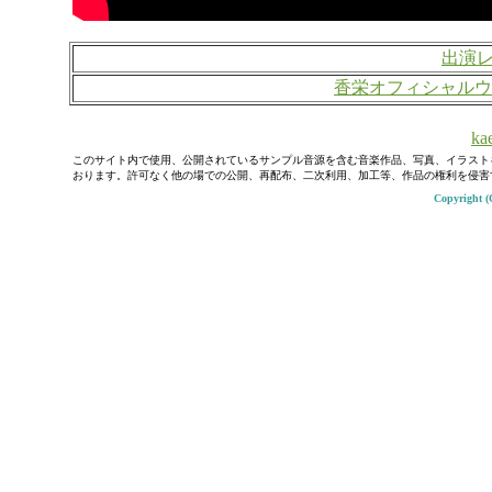
出演
香栄オフィシャルウ
kae
このサイト内で使用、公開されているサンプル音源を含む音楽作品、写真、イラスト
おります。許可なく他の場での公開、再配布、二次利用、加工等、作品の権利を侵害
Copyright (