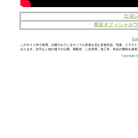
出演
香栄オフィシャルウ
kae
このサイト内で使用、公開されているサンプル音源を含む音楽作品、写真、イラスト
おります。許可なく他の場での公開、再配布、二次利用、加工等、作品の権利を侵害
Copyright (