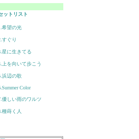
セットリスト
1.希望の光
2.すぐり
3.星に生きてる
4.上を向いて歩こう
5.浜辺の歌
6.Summer Color
7.優しい雨のワルツ
8.種蒔く人