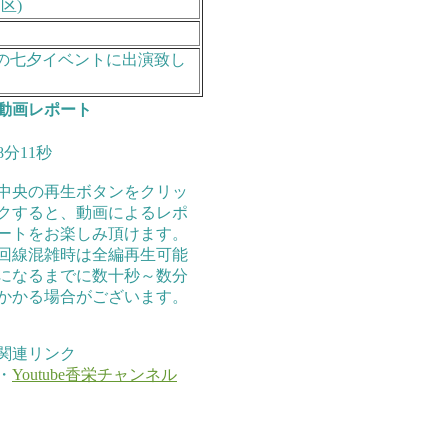
区)
の七夕イベントに出演致し
動画レポート
8分11秒
中央の再生ボタンをクリッ
クすると、動画によるレポ
ートをお楽しみ頂けます。
回線混雑時は全編再生可能
になるまでに数十秒～数分
かかる場合がございます。
関連リンク
・
Youtube香栄チャンネル