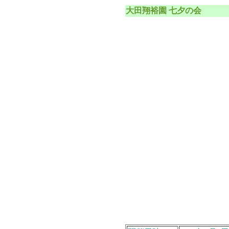
大田翔裕園 七夕の会