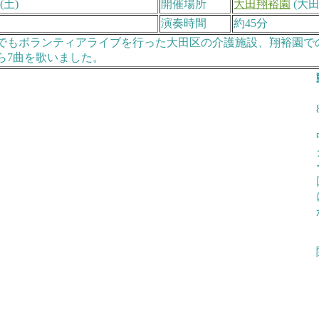
(土)
開催場所
大田翔裕園
(大田
演奏時間
約45分
でもボランティアライブを行った大田区の介護施設、翔裕園で
ら7曲を歌いました。