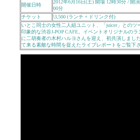
2012年6月16日(土) 開場 12時30分 / 開演
開催日時
00分
チケット
\3,500 (ランチ + ドリンク付)
いとこ同士の女性二人組ユニット、「juicer」と
印象的な渋谷J-POP CAFE。イベントオリジナ
に二胡奏者の木村ハルヨさんを迎え、初共演しまし
て来る素敵な時間を捉えたライブレポートをご覧下