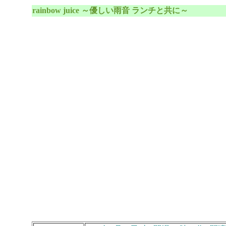
rainbow juice ～優しい雨音 ランチと共に～