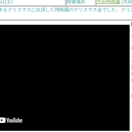
4日(土)
開催場所
大田翔裕園
(大田
は昨年もクリスマスに出演した翔裕園のクリスマス会でした。ク
。