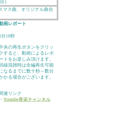
区)
リスマス曲、オリジナル曲合
動画レポート
5分18秒
中央の再生ボタンをクリッ
クすると、動画によるレポ
ートをお楽しみ頂けます。
回線混雑時は全編再生可能
になるまでに数十秒～数分
かかる場合がございます。
関連リンク
・
Youtube香栄チャンネル