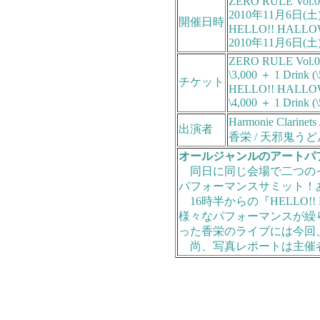
ZERO RULE Vol.0
2010年11月6日(土
開催日時
HELLO!! HALL
2010年11月6日(土
ZERO RULE Vol.0
\3,000 ＋ 1 Drink (
チケット
HELLO!! HALL
\4,000 ＋ 1 Drink (
Harmonie Cla
出演者
香栄 / 天邪鬼うどん 
オールジャンルのアートパ
同日に同じ会場で二つのイベン
パフォーマンスサミット！
16時半からの『HELLO!
様々なパフォーマンスが繰
った香栄のライブには今回
尚、写真レポートは主催者の意