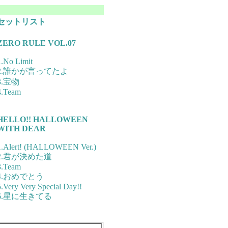
セットリスト
ZERO RULE VOL.07
1.No Limit
2.誰かが言ってたよ
3.宝物
4.Team
HELLO!! HALLOWEEN
WITH DEAR
1.Alert! (HALLOWEEN Ver.)
2.君が決めた道
3.Team
4.おめでとう
5.Very Very Special Day!!
6.星に生きてる