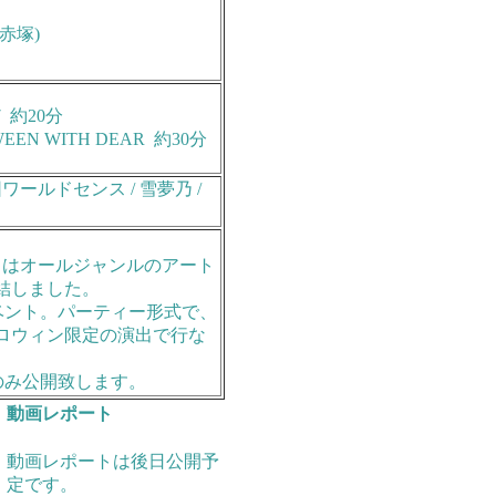
赤塚)
07 約20分
WEEN WITH DEAR 約30分
ント集団ワールドセンス / 雪夢乃 /
7』はオールジャンルのアート
結しました。
ンイベント。パーティー形式で、
ロウィン限定の演出で行な
』のみ公開致します。
動画レポート
動画レポートは後日公開予
定です。