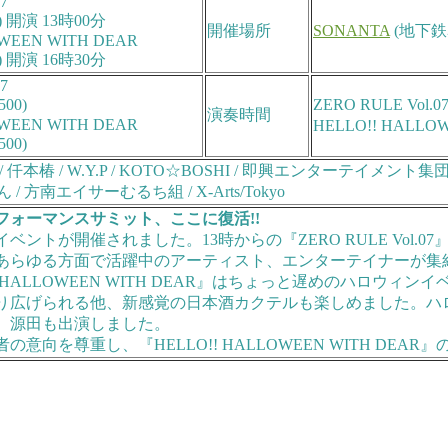
7
) 開演 13時00分
開催場所
SONANTA
(地下鉄
OWEEN WITH DEAR
) 開演 16時30分
7
\500)
ZERO RULE Vol.
演奏時間
OWEEN WITH DEAR
HELLO!! HALLO
\500)
rinets / 仟本椿 / W.Y.P / KOTO☆BOSHI / 即興エンターテイメ
/ 方南エイサーむるち組 / X-Arts/Tokyo
フォーマンスサミット、ここに復活!!
トが開催されました。13時からの『ZERO RULE Vol.0
あらゆる方面で活躍中のアーティスト、エンターテイナーが集
! HALLOWEEN WITH DEAR』はちょっと遅めのハロウィ
り広げられる他、新感覚の日本酒カクテルも楽しめました。ハ
、源田も出演しました。
向を尊重し、『HELLO!! HALLOWEEN WITH DEAR