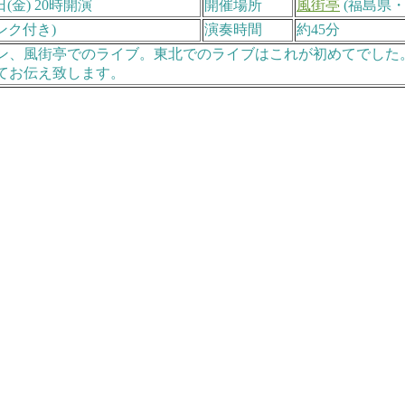
日(金) 20時開演
開催場所
風街亭
(福島県・
ドリンク付き)
演奏時間
約45分
、風街亭でのライブ。東北でのライブはこれが初めてでした。ラ
てお伝え致します。