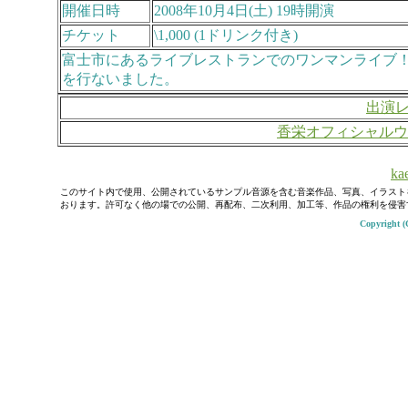
開催日時
2008年10月4日(土) 19時開演
チケット
\1,000 (1ドリンク付き)
富士市にあるライブレストランでのワンマンライブ！前
を行ないました。
出演
香栄オフィシャルウ
kae
このサイト内で使用、公開されているサンプル音源を含む音楽作品、写真、イラスト
おります。許可なく他の場での公開、再配布、二次利用、加工等、作品の権利を侵害
Copyright (