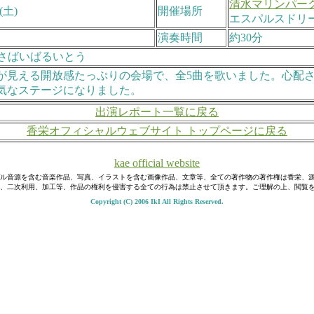
清水マリンパー
(土)
開催場所
エスパルスドリ
演奏時間
約30分
 さばいばるいとう
が見える開放感たっぷりの会場で、全5曲を歌いました。心配
気なステージになりました。
出演レポート一覧に戻る
香栄オフィシャルウェブサイト トップページに戻る
kae official website
ル音源を含む音楽作品、写真、イラストを含む画像作品、文章等、全ての著作物の著作権は香栄、
、二次利用、加工等、作品の権利を侵害する全ての行為は禁止させて頂きます。ご理解の上、閲覧
Copyright (C) 2006 IkI All Rights Reserved.