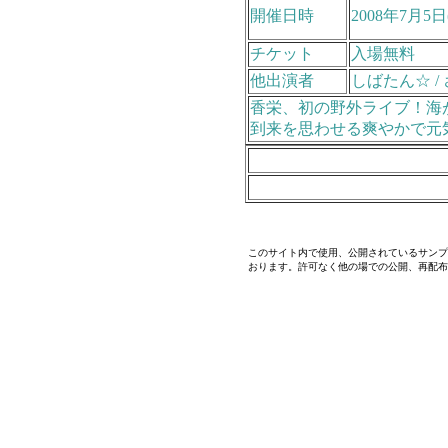
開催日時
2008年7月5日
チケット
入場無料
他出演者
しばたん☆ /
香栄、初の野外ライブ！海
到来を思わせる爽やかで元
このサイト内で使用、公開されているサンプ
おります。許可なく他の場での公開、再配布