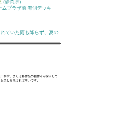
ク
(静岡県)
ームプラザ前 海側デッキ
されていた雨も降らず、夏の
源田和樹、または各作品の創作者が保有して
をお楽しみ頂ければ幸いです。