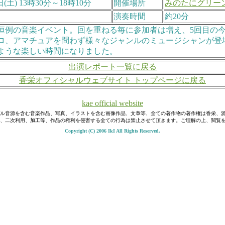
日(土) 13時30分～18時10分
開催場所
みのたにグリー
演奏時間
約20分
恒例の音楽イベント。回を重ねる毎に参加者は増え、5回目の今
ロ、アマチュアを問わず様々なジャンルのミュージシャンが登
ような楽しい時間になりました。
出演レポート一覧に戻る
香栄オフィシャルウェブサイト トップページに戻る
kae official website
ル音源を含む音楽作品、写真、イラストを含む画像作品、文章等、全ての著作物の著作権は香栄、
、二次利用、加工等、作品の権利を侵害する全ての行為は禁止させて頂きます。ご理解の上、閲覧
Copyright (C) 2006 IkI All Rights Reserved.