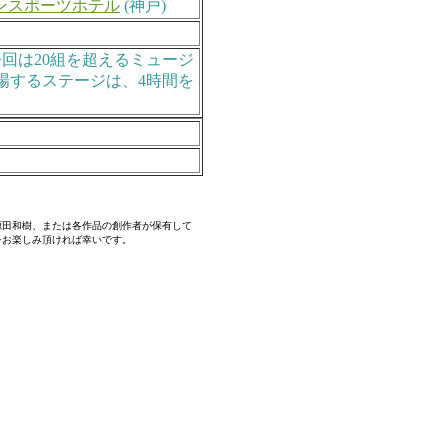
ンスポーツホテル
(神戸)
回は20組を超えるミュージ
場するステージは、4時間を
源田和樹、または各作品の創作者が保有して
をお楽しみ頂ければ幸いです。