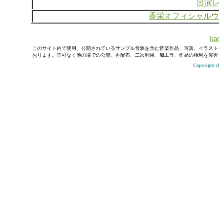
出演
香栄オフィシャルウ
kae
このサイト内で使用、公開されているサンプル音源を含む音楽作品、写真、イラスト
おります。許可なく他の場での公開、再配布、二次利用、加工等、作品の権利を侵害
Copyright (